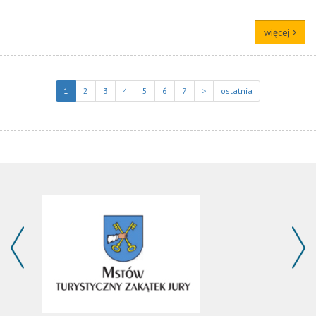
więcej
1
2
3
4
5
6
7
>
ostatnia