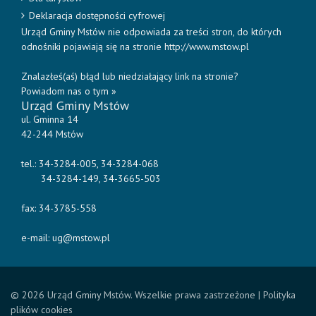
Deklaracja dostępności cyfrowej
Urząd Gminy Mstów nie odpowiada za treści stron, do których
odnośniki pojawiają się na stronie http://www.mstow.pl
Znalazłeś(aś) błąd lub niedziałający link na stronie?
Powiadom nas o tym »
Urząd Gminy Mstów
ul. Gminna 14
42-244 Mstów
tel.: 34-3284-005, 34-3284-068
34-3284-149, 34-3665-503
fax: 34-3785-558
e-mail:
ug@mstow.pl
© 2026 Urząd Gminy Mstów. Wszelkie prawa zastrzeżone |
Polityka
plików cookies