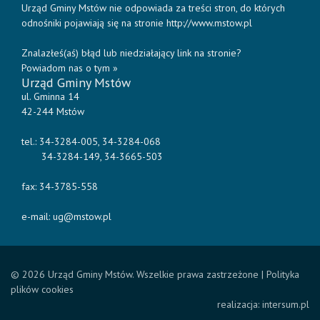
Urząd Gminy Mstów nie odpowiada za treści stron, do których
odnośniki pojawiają się na stronie http://www.mstow.pl
Znalazłeś(aś) błąd lub niedziałający link na stronie?
Powiadom nas o tym »
Urząd Gminy Mstów
ul. Gminna 14
42-244 Mstów
tel.: 34-3284-005, 34-3284-068
34-3284-149, 34-3665-503
fax: 34-3785-558
e-mail:
ug@mstow.pl
© 2026 Urząd Gminy Mstów. Wszelkie prawa zastrzeżone |
Polityka
plików cookies
realizacja:
intersum.pl