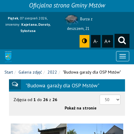
Oficjalna strona Gminy Mstów
Piątek
, 07 sierpień 2026,
Burza z
imieniny:
Kajetana, Doroty,
deszczem, 21
Sykstusa
A-
A+
Toggl
naviga
Start
Galeria zdjęć
2022
"Budowa garaży dla OSP Mstów"
"Budowa garaży dla OSP Mstów"
Zdjęcia od
1
do
26
z
26
Pokaż na stronie