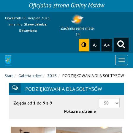
Oficjalna strona Gminy Mstów
Czwartek
, 06 sierpień 2026,
imieniny:
Slawy, Jakuba,
Zachmurzenie małe,
Oktawiana
34
A-
A+
Toggl
naviga
Start
Galeria zdjęć
2015
PODZIĘKOWANIA DLA SOŁTYSÓW
PODZIĘKOWANIA DLA SOŁTYSÓW
Zdjęcia od
1
do
9
z
9
Pokaż na stronie