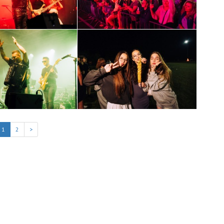
1
2
>