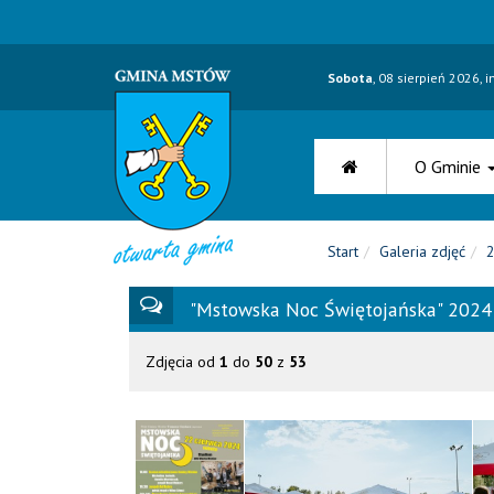
Sobota
, 08 sierpień 2026, 
O Gminie
Start
Galeria zdjęć
"Mstowska Noc Świętojańska" 2024
Zdjęcia od
1
do
50
z
53