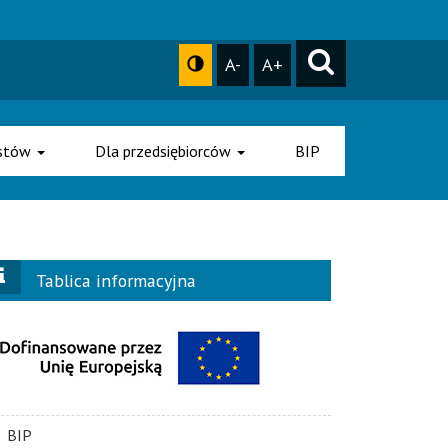
A-
A+
ystów
Dla przedsiębiorców
BIP
Tablica informacyjna
BIP